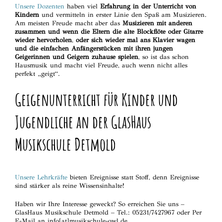
Unsere Dozenten
haben viel
Erfahrung in der Unterricht von
Kindern
und vermitteln in erster Linie den Spaß am Musizieren.
Am meisten Freude macht aber das
Musizieren mit anderen
zusammen und wenn die Eltern die alte Blockflöte oder Gitarre
wieder hervorholen
,
oder sich wieder mal ans Klavier wagen
und die einfachen Anfängerstücken mit ihren jungen
Geigerinnen und Geigern zuhause spielen
, so ist das schon
Hausmusik und macht viel Freude, auch wenn nicht alles
perfekt „geigt“.
Geigenunterricht für Kinder und
Jugendliche an der GlasHaus
Musikschule Detmold
Unsere Lehrkräfte
bieten Ereignisse statt Stoff, denn Ereignisse
sind stärker als reine Wissensinhalte!
Haben wir Ihre Interesse geweckt? So erreichen Sie uns –
GlasHaus Musikschule Detmold – Tel.: 05231/7427967 oder Per
E-Mail an info[at]musikschule-owl.de