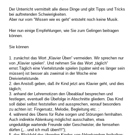
Der Unterricht vermittelt alle diese Dinge und gibt Tipps und Tricks
bei auftretenden Schwierigkeiten.
Aber nur vom “Wissen wie es geht” entsteht noch keine Musik.
Hier nun einige Empfehlungen, wie Sie zum Gelingen beitragen
können.
Sie können
1. zunächst das Wort „Klavier Üben“ vermeiden. Wir sprechen nur
von „Klavier spielen“. Und nehmen Sie das Wort „täglich“
ernst.Täglich eine Viertelstunde spielen (später wird es länger sein
müssen) ist besser als zweimal in der Woche eine
Dreiviertelstunde.
2. den Anstoß geben, daß ihr Kind jetzt ans Klavier geht, und dies
täglich;
3. anhand der Lehrernotizen den Übeablauf besprechen und
festlegen, eventuell die Übefolge in Abschnitte gliedern. Das Kind
soll dabei selbst feststellen und aussprechen, worauf besonders
zu achten ist: Fingersatz, Melodie, Begleitung etc. ;
4. während des Übens für Ruhe sorgen und Störungen fernhalten.
Auch indirekte Ablenkung möglichst ausschalten, etwa
ungeduldige wartende Freunde oder Geschwister, die fernsehen
dürfen („…und ich muß üben!!!“);
5. das Blickfeld des übenden Kindes von Ablenkendem freihalten;