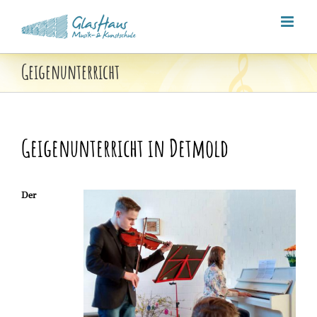
Zum
Inhalt
springen
Geigenunterricht
G
eigenunterricht
in Detmold
Der