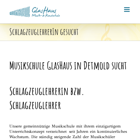
Zum
Inhalt
springen
SchlagzeuglehrerIn gesucht
Musikschule GlasHaus in Detmold sucht
Schlagzeuglehrerin bzw.
Schlagzeuglehrer
Unsere gemeinnützige Musikschule mit ihrem einzigartigem
Unterrichtskonzept verzeichnet seit Jahren ein kontinuierliches
Wachstum. Die ständig steigende Zahl der Musikschüler