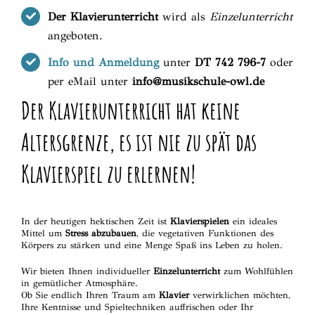
Der Klavierunterricht
wird als
Einzel
unterricht
angeboten.
Info und Anmeldung
unter
DT 742 796-7
oder
per eMail unter
info@musikschule-owl.de
Der Klavierunterricht hat keine
Altersgrenze, es ist nie zu spät das
Klavierspiel zu erlernen!
In der heutigen hektischen Zeit ist
Klavierspielen
ein ideales
Mittel um
Stress abzubauen
, die vegetativen Funktionen des
Körpers zu stärken und eine Menge Spaß ins Leben zu holen.
Wir bieten Ihnen individueller
Einzelunterricht
zum Wohlfühlen
in gemütlicher Atmosphäre.
Ob Sie endlich Ihren Traum am
Klavier
verwirklichen möchten,
Ihre Kentnisse und Spieltechniken auffrischen oder Ihr