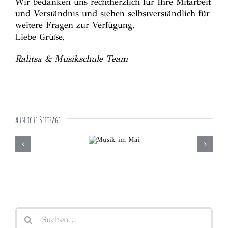
Wir bedanken uns rechtherzlich für Ihre Mitarbeit
und Verständnis und stehen selbstverständlich für
weitere Fragen zur Verfügung.
Liebe Grüße,
Ralitsa & Musikschule Team
Ähnliche Beiträge
Neue Kurs
Musik im
Ok
Mai
Suche
nach: