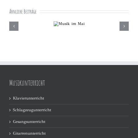
Ähnliche Beiträge
Neue Kurs
Musik im
Ok
Mai
Musikunterricht
Klavierunterricht
Schlagzeugunterricht
Gesangsunterricht
Gitarrenunterricht