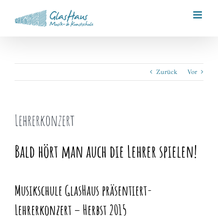
Zum
Inhalt
springen
Zurück
Vor
Lehrerkonzert
Bald hört man auch die Lehrer spielen!
Musikschule GlasHaus präsentiert-
Lehrerkonzert – Herbst 2015